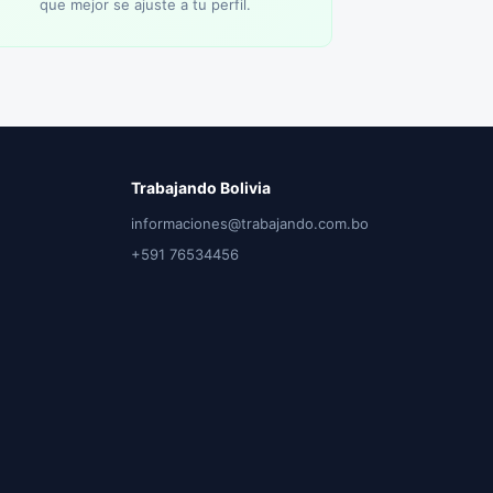
que mejor se ajuste a tu perfil.
Trabajando Bolivia
informaciones@trabajando.com.bo
+591 76534456