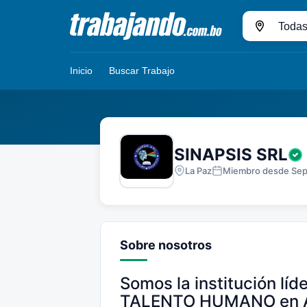
Pasar
al
Ciudad
contenido
principal
Inicio
Buscar Trabajo
SINAPSIS SRL
La Paz
Miembro desde Se
Sobre nosotros
Somos la institución líd
TALENTO HUMANO en Am