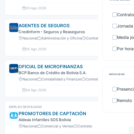
03 Ago 2026
Ver oferta
Contrato
AGENTES DE SEGUROS
Jornada
Credinform - Seguros y Reaseguros
Media j
Nacional
Administración y Oficina
Contrato
Por hora
05 Ago 2026
Ver oferta
OFICIAL DE MICROFINANZAS
BCP Banco de Crédito de Bolivia S.A.
MODALIDAD
Nacional
Contabilidad y Finanzas
Contrato
Presenci
04 Ago 2026
Ver oferta
Remoto
EMPLEO DESTACADO
PROMOTORES DE CAPTACIÓN
Aldeas Infantiles SOS Bolivia
Nacional
Comercial y Ventas
Contrato