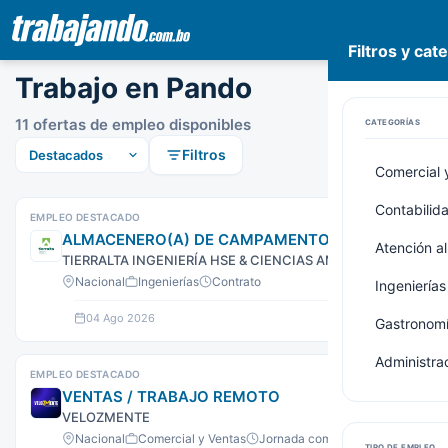
Filtros y cat
Pasar
Trabajo en Pando
al
contenido
11 ofertas de empleo disponibles
CATEGORÍAS
principal
Filtros
Comercial 
Contabilid
EMPLEO DESTACADO
ALMACENERO(A) DE CAMPAMENTO
Atención al
TIERRALTA INGENIERÍA HSE & CIENCIAS AMBIENTALES
Nacional
Ingenierías
Contrato
Ingenierías
04 Ago 2026
Ver oferta
Gastronomí
Administrac
EMPLEO DESTACADO
VENTAS / TRABAJO REMOTO
VELOZMENTE
Nacional
Comercial y Ventas
Jornada completa
TIPO DE EMPLEO