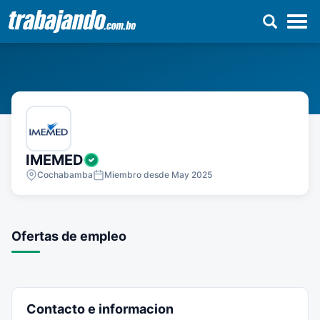
Pasar
al
contenido
principal
IMEMED
Cochabamba
Miembro desde May 2025
Ofertas de empleo
Contacto e informacion