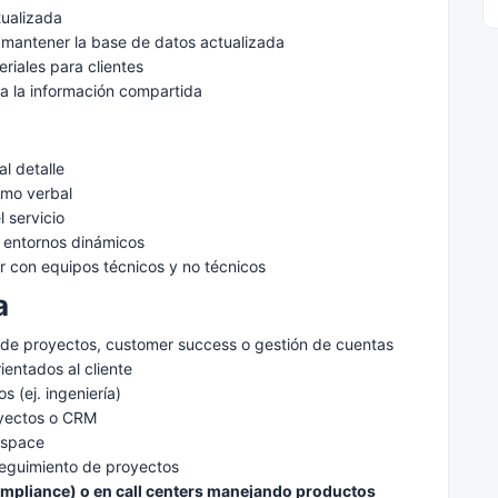
ualizada
 mantener la base de datos actualizada
riales para clientes
da la información compartida
l
al detalle
omo verbal
l servicio
 entornos dinámicos
ar con equipos técnicos y no técnicos
a
 de proyectos, customer success o gestión de cuentas
rientados al cliente
 (ej. ingeniería)
oyectos o CRM
kspace
seguimiento de proyectos
ompliance) o en call centers manejando productos