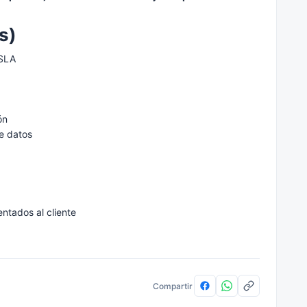
s)
 SLA
ón
e datos
ntados al cliente
Compartir