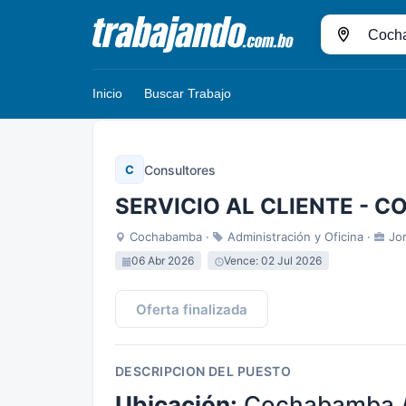
Pasar
al
Ciudad
contenido
principal
Inicio
Buscar Trabajo
Consultores
C
SERVICIO AL CLIENTE - 
Cochabamba ·
Administración y Oficina ·
Jor
06 Abr 2026
Vence: 02 Jul 2026
Oferta finalizada
DESCRIPCION DEL PUESTO
Ubicación:
Cochabamba /