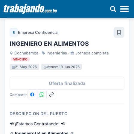
Pasar
al
Empresa Confidencial
E
contenido
principal
INGENIERO EN ALIMENTOS
Cochabamba ·
Ingenierías ·
Jornada completa
VENCIDO
21 May 2026
Vence: 19 Jun 2026
Oferta finalizada
Compartir
DESCRIPCION DEL PUESTO
📢 ¡Estamos Contratando! 📢
🥤
Ingeniero(a) en Alimentos
🥤