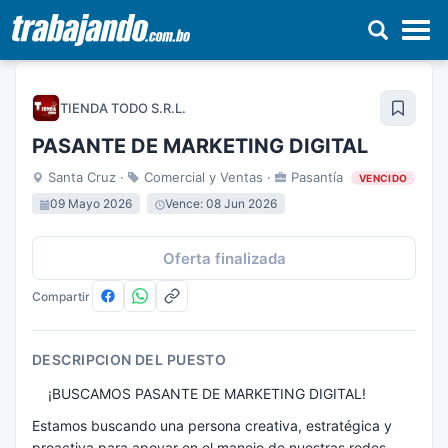
Pasar
al
TIENDA TODO S.R.L.
contenido
principal
PASANTE DE MARKETING DIGITAL
Santa Cruz ·
Comercial y Ventas ·
Pasantía
VENCIDO
09 Mayo 2026
Vence: 08 Jun 2026
Oferta finalizada
Compartir
DESCRIPCION DEL PUESTO
¡BUSCAMOS PASANTE DE MARKETING DIGITAL!
Estamos buscando una persona creativa, estratégica y
proactiva para apoyar en el manejo de nuestras redes