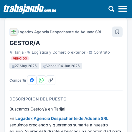
Pasar
al
Logadex Agencia Despachante de Aduana SRL
contenido
principal
GESTOR/A
Tarija ·
Logística y Comercio exterior ·
Contrato
VENCIDO
27 May 2026
Vence: 04 Jun 2026
Compartir
DESCRIPCION DEL PUESTO
Buscamos Gestor/a en Tarija!
En
Logadex Agencia Despachante de Aduana SRL
seguimos creciendo y queremos sumarte a nuestro
equipo. Si eres estudiante y buscas una oportunidad para