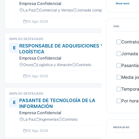
Empresa Confidencial
Show more
La Paz
Comercial y Ventas
Jornada completa
05 Ago 2026
Ver oferta
TIPO
EMPLEO DESTACADO
Contrato
RESPONSABLE DE ADQUISICIONES Y
E
LOGÍSTICA
Jornada
Empresa Confidencial
Oruro
Logística y Almacén
Contrato
Pasantía
05 Ago 2026
Ver oferta
Media j
Tempora
EMPLEO DESTACADO
PASANTE DE TECNOLOGÍA DE LA
Por hora
E
INFORMACIÓN
Empresa Confidencial
La Paz
Ingenierías
Contrato
MODALIDAD
05 Ago 2026
Ver oferta