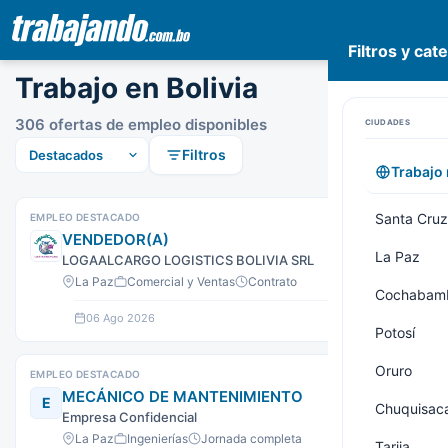
Filtros y cat
Pasar
Trabajo en Bolivia
al
contenido
306 ofertas de empleo disponibles
CIUDADES
principal
Filtros
Trabajo
Santa Cruz
EMPLEO DESTACADO
VENDEDOR(A)
La Paz
LOGAALCARGO LOGISTICS BOLIVIA SRL
La Paz
Comercial y Ventas
Contrato
Cochabam
06 Ago 2026
Ver oferta
Potosí
Oruro
EMPLEO DESTACADO
MECÁNICO DE MANTENIMIENTO
E
Chuquisac
Empresa Confidencial
La Paz
Ingenierías
Jornada completa
Tarija