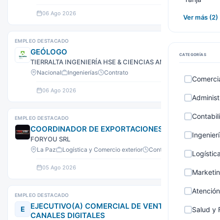
06 Ago 2026
Ver oferta
Ver más (2)
EMPLEO DESTACADO
GEÓLOGO
CATEGORÍAS
TIERRALTA INGENIERÍA HSE & CIENCIAS AMBIENTALES
Nacional
Ingenierías
Contrato
Comercia
06 Ago 2026
Ver oferta
Administ
Contabil
EMPLEO DESTACADO
COORDINADOR DE EXPORTACIONES
Ingenier
FORYOU SRL
La Paz
Logística y Comercio exterior
Contrato
Logístic
05 Ago 2026
Ver oferta
Marketin
Atención
EMPLEO DESTACADO
EJECUTIVO(A) COMERCIAL DE VENTAS Y
E
Salud y 
CANALES DIGITALES