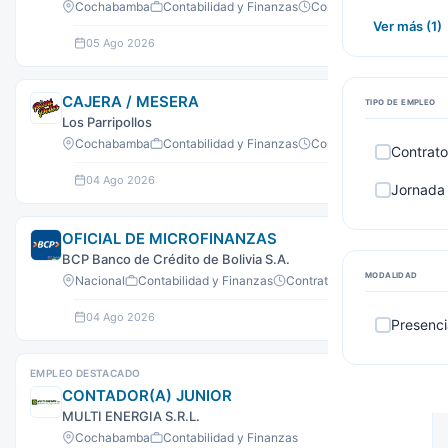
Cochabamba
Contabilidad y Finanzas
Contrato
Ver más (1)
05 Ago 2026
Ver oferta
CAJERA / MESERA
TIPO DE EMPLEO
Los Parripollos
Cochabamba
Contabilidad y Finanzas
Contrato
Contrato
04 Ago 2026
Ver oferta
Jornada
OFICIAL DE MICROFINANZAS
BCP Banco de Crédito de Bolivia S.A.
MODALIDAD
Nacional
Contabilidad y Finanzas
Contrato
04 Ago 2026
Ver oferta
Presenci
EMPLEO DESTACADO
CONTADOR(A) JUNIOR
MULTI ENERGIA S.R.L.
Cochabamba
Contabilidad y Finanzas