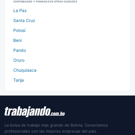
CONTABILIDAD Y FINANZAS EN OTRAS CIUDADES
La Paz
Santa Cruz
Potosí
Beni
Pando
Oruro
Chuquisaca
Tarija
La bolsa de trabajo mas grande de Bolivia. Conectamos
profesionales con las mejores empresas del pais.