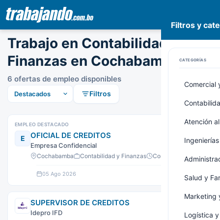
Filtros y cat
Pasar
Trabajo en Contabilidad y
al
contenido
Finanzas en Cochabamba
CATEGORÍAS
principal
6 ofertas de empleo disponibles
Comercial 
Filtros
Contabilid
Atención al
EMPLEO DESTACADO
OFICIAL DE CREDITOS
E
Ingenierías
Empresa Confidencial
Cochabamba
Contabilidad y Finanzas
Contrato
Administrac
05 Ago 2026
Ver oferta
Salud y Fa
Marketing 
SUPERVISOR DE CREDITOS
Idepro IFD
Logística 