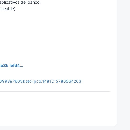
plicativos del banco.
eseable).
b3b-bfd4...
15699897605&set=pcb.1481215786564263