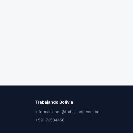
Trabajando Bolivia
informaciones@trabajando.com.bo
+591 76534456