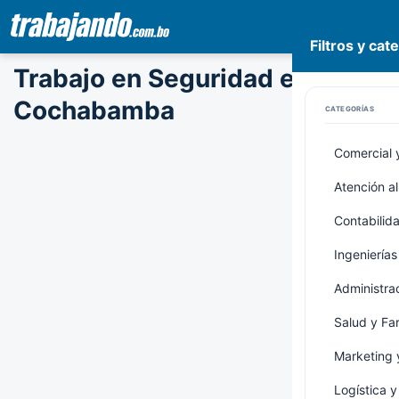
Filtros y cat
Pasar
Trabajo en Seguridad en
al
contenido
Cochabamba
CATEGORÍAS
principal
Comercial 
Atención al
Contabilid
Ingenierías
Administrac
Salud y Fa
Marketing 
Logística 