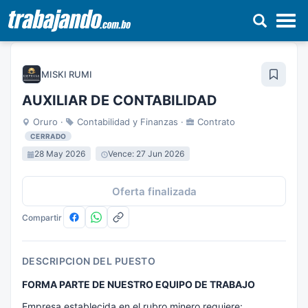
Pasar
al
MISKI RUMI
contenido
principal
AUXILIAR DE CONTABILIDAD
Oruro ·
Contabilidad y Finanzas ·
Contrato
CERRADO
28 May 2026
Vence: 27 Jun 2026
Oferta finalizada
Compartir
DESCRIPCION DEL PUESTO
FORMA PARTE DE NUESTRO EQUIPO DE TRABAJO
Empresa establecida en el rubro minero requiere: